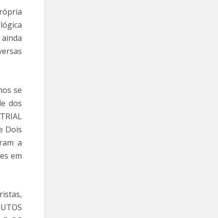
rópria
lógica
 ainda
ersas
nos se
de dos
NTRIAL
e Dois
íram a
res em
istas,
DUTOS