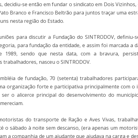
s, decidiu-se então em fundar o sindicato em Dois Vizinhos, 
 Pato Branco e Francisco Beltrão para juntos traçar uma estr
uns nesta região do Estado.
uniões para discutir a Fundação do SINTRODOV, definiu-s
goria, para fundação da entidade, e assim foi marcada a d
 1989, sendo que nesta data, com a bravura, persist
is trabalhadores, nasceu o SINTRODOV.
mbléia de fundação, 70 (setenta) trabalhadores participa
ma organização forte e participativa principalmente com o i
ser o alicerce principal do desenvolvimento do municípi
 mereciam.
motoristas do transporte de Ração e Aves Vivas, trabalh
té o sábado à noite sem descanso, (era apenas um motoris
nham a companhia de um ajudante que ajudava na carga e de