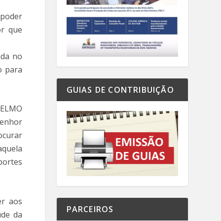
 poder
or que
ada no
o para
GUIAS DE CONTRIBUIÇÃO
TELMO
Senhor
ocurar
aquela
portes
er aos
PARCEIROS
ude da