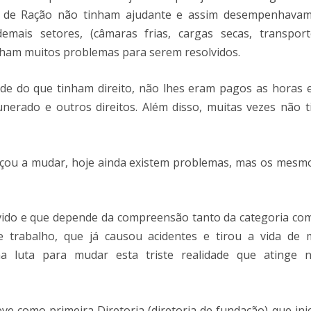
te de Ração não tinham ajudante e assim desempenhava
mais setores, (câmaras frias, cargas secas, transpor
nham muitos problemas para serem resolvidos.
e do que tinham direito, não lhes eram pagos as horas e
nerado e outros direitos. Além disso, muitas vezes não 
ou a mudar, hoje ainda existem problemas, mas os mesm
ido e que depende da compreensão tanto da categoria co
 trabalho, que já causou acidentes e tirou a vida de 
na luta para mudar esta triste realidade que atinge 
 como primeira Diretoria (diretoria de fundação) que ini