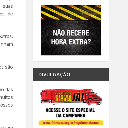
m suas
tes de
xtras,
tinham
os são
DIVULGAÇÃO
mo das
muitos
nossos
ciaram