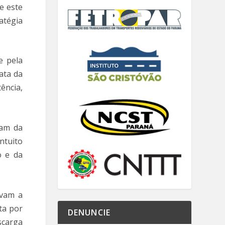
e este
atégia
e pela
ata da
ência,
ram da
ntuito
o e da
avam a
ta por
DENUNCIE
scarga