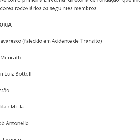
adores rodoviários os seguintes membros:
TORIA
Bavaresco (falecido em Acidente de Transito)
r Mencatto
 Luiz Bottolli
stão
Milan Miola
ob Antonello
o Lermen