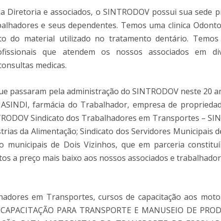
da Diretoria e associados, o SINTRODOV possui sua sede p
abalhadores e seus dependentes. Temos uma clinica Odonto
 do material utilizado no tratamento dentário. Temos
fissionais que atendem os nossos associados em div
consultas medicas.
 que passaram pela administração do SINTRODOV neste 20 a
MASINDI, farmácia do Trabalhador, empresa de proprieda
NTRODOV Sindicato dos Trabalhadores em Transportes – SI
rias da Alimentação; Sindicato dos Servidores Municipais d
o municipais de Dois Vizinhos, que em parceria constitu
os a preço mais baixo aos nossos associados e trabalhado
adores em Transportes, cursos de capacitação aos motor
E CAPACITAÇÃO PARA TRANSPORTE E MANUSEIO DE PRO