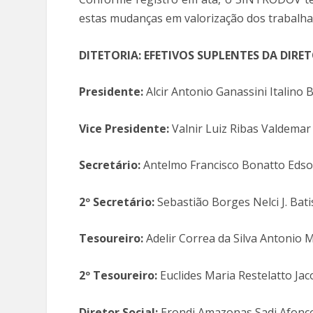
estas mudanças em valorização dos trabalh
DITETORIA: EFETIVOS SUPLENTES DA DIRE
Presidente:
Alcir Antonio Ganassini Italino 
Vice Presidente:
Valnir Luiz Ribas Valdema
Secretário:
Antelmo Francisco Bonatto Edson
2º Secretário:
Sebastião Borges Nelci J. Bati
Tesoureiro:
Adelir Correa da Silva Antonio 
2º Tesoureiro:
Euclides Maria Restelatto Jac
Diretor Social:
Erondi Amazonas Sadi Afonç