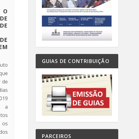
 O
E
DE
DE
EM
GUIAS DE CONTRIBUIÇÃO
uto
que
 de
dias
2019
e a
tos
 os
dos
PARCEIROS