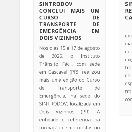
SINTRODOV
S
CONCLUI MAIS UM
R
CURSO DE
CA
TRANSPORTE DE
EMERGÊNCIA EM
em
DOIS VIZINHOS
mai
Nos dias 15 e 17 de agosto
qua
de 2025, o Instituto
ex
Trânsito Fácil, com sede
tr
em Cascavel (PR), realizou
de
mais uma edição do Curso
esp
de Transporte de
tr
Emergência, na sede do
con
SINTRODOV, localizada em
Dois Vizinhos (PR). A
entidade é referência na
formação de motoristas no