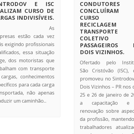
INTRODOV E ISC
CONDUTORES
EALIZAM CURSO DE
CONCLUÍRAM
RGAS INDIVISÍVEIS.
CURSO D
RECICLAGEM 
As
TRANSPORTE
presas estão cada vez
COLETIVO 
s exigindo profissionais
PASSAGEIROS 
DOIS VIZINHOS.
lificados, essa situação
ige, dos motoristas que
Ofertado pelo Instit
abalham com transporte
São Cristóvão (ISC), 
 cargas, conhecimentos
promoveu no Sintrodov
ecíficos para cada carga
Dois Vizinhos – PR nos 
ansportada, não apenas
25 e 26 de janeiro de 
duzir um caminhão...
a capacitação 
renovação sobre aspec
da profissão, mantendo
trabalhadores atualiza