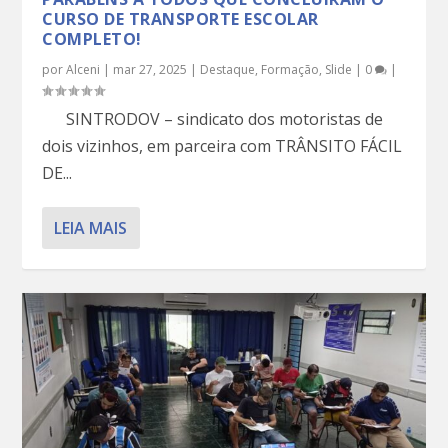
CURSO DE TRANSPORTE ESCOLAR
COMPLETO!
por
Alceni
|
mar 27, 2025
|
Destaque
,
Formação
,
Slide
|
0
|
SINTRODOV – sindicato dos motoristas de
dois vizinhos, em parceira com TRÂNSITO FÁCIL
DE...
LEIA MAIS