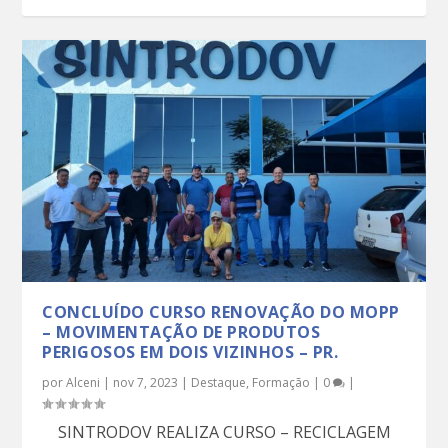
CONCLUÍDO CURSO RENOVAÇÃO DO MOPP
– MOVIMENTAÇÃO DE PRODUTOS
PERIGOSOS EM DOIS VIZINHOS – PR.
por
Alceni
|
nov 7, 2023
|
Destaque
,
Formação
|
0
|
SINTRODOV REALIZA CURSO – RECICLAGEM