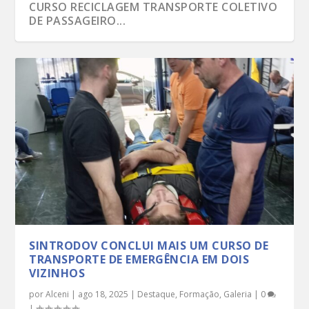
CURSO RECICLAGEM TRANSPORTE COLETIVO
DE PASSAGEIRO...
CONCLUÍDO CURSO DE RECICLAGEM DE
ISC – INSTITUTO SÃO CRISTÓVÃO DE
CONCLUÍDO CURSO MOPP –
SINTRODOV CONCLUI MAIS UM CURSO DE
SINTRODOV PROMOVEU RECICLAGEM DO
TRANSPORTE COLETI...
CURITIBA CONCLUÍ ...
MOVIMENTAÇÃO DE PRODUTOS PE...
TRANSPORTE ESCO...
MOPP EM CAPANEMA ...
SINTRODOV CONCLUI MAIS UM CURSO DE
TRANSPORTE DE EMERGÊNCIA EM DOIS
VIZINHOS
por
Alceni
|
ago 18, 2025
|
Destaque
,
Formação
,
Galeria
|
0
|