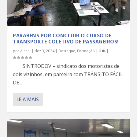
PARABÉNS POR CONCLUIR O CURSO DE
TRANSPORTE COLETIVO DE PASSAGEIROS!
por
Alceni
|
dez 3, 2024
|
Destaque
,
Formação
|
0
|
SINTRODOV – sindicato dos motoristas de
dois vizinhos, em parceira com TRÂNSITO FÁCIL
DE...
LEIA MAIS