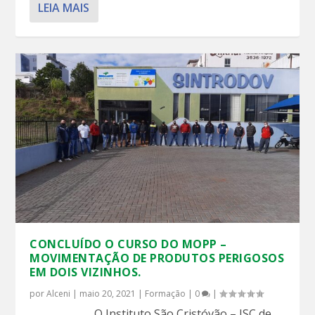
LEIA MAIS
CONCLUÍDO O CURSO DO MOPP –
MOVIMENTAÇÃO DE PRODUTOS PERIGOSOS
EM DOIS VIZINHOS.
por
Alceni
|
maio 20, 2021
|
Formação
|
0
|
O Instituto São Cristóvão – ISC de