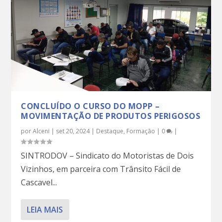
CONCLUÍDO O CURSO DO MOPP –
MOVIMENTAÇÃO DE PRODUTOS PERIGOSOS
por
Alceni
|
set 20, 2024
|
Destaque
,
Formação
|
0
|
SINTRODOV – Sindicato do Motoristas de Dois
Vizinhos, em parceira com Trânsito Fácil de
Cascavel...
LEIA MAIS